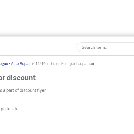
ogue - Auto Repair
15/16 in. tie rod/ball joint separator
tor discount
s a part of discount flyer
o
go to site ....